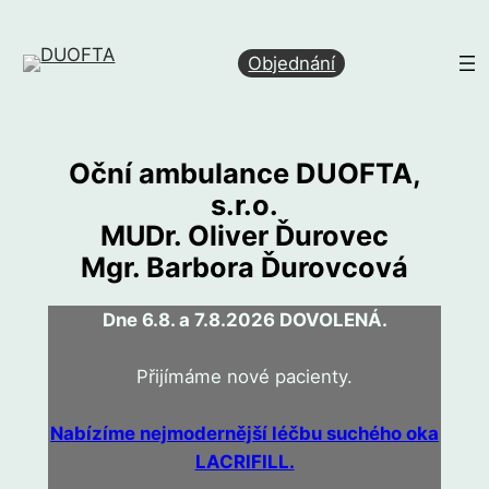
Přeskočit
na
Objednání
obsah
Oční ambulance
DUOFTA,
s.r.o.
MUDr. Oliver Ďurovec
Mgr. Barbora Ďurovcová
Dne 6.8. a 7.8.2026 DOVOLENÁ.
Přijímáme nové pacienty.
Nabízíme nejmodernější léčbu suchého oka
LACRIFILL.